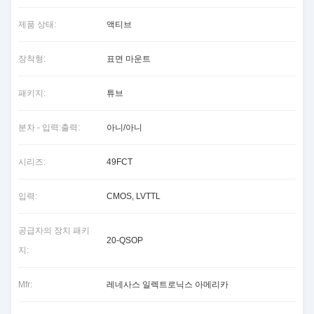
제품 상태:
액티브
장착형:
표면 마운트
패키지:
튜브
분차 - 입력:출력:
아니/아니
시리즈:
49FCT
입력:
CMOS, LVTTL
공급자의 장치 패키
20-QSOP
지:
Mfr:
레네사스 일렉트로닉스 아메리카