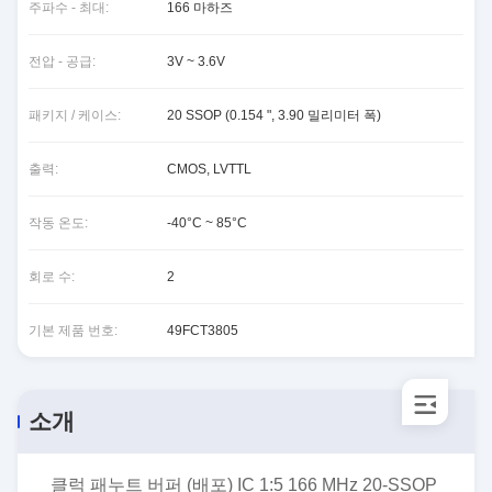
주파수 - 최대:
166 마하즈
전압 - 공급:
3V ~ 3.6V
패키지 / 케이스:
20 SSOP (0.154 ", 3.90 밀리미터 폭)
출력:
CMOS, LVTTL
작동 온도:
-40°C ~ 85°C
회로 수:
2
기본 제품 번호:
49FCT3805
소개
클럭 패누트 버퍼 (배포) IC 1:5 166 MHz 20-SSOP