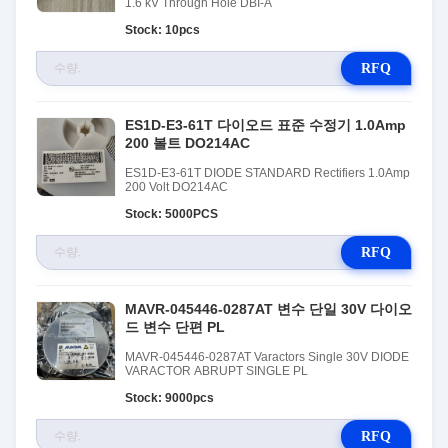
1.6 kV Through Hole DBI-A
Stock: 10pcs
RFQ
ES1D-E3-61T 다이오드 표준 수정기 1.0Amp
200 볼트 DO214AC
ES1D-E3-61T DIODE STANDARD Rectifiers 1.0Amp
200 Volt DO214AC
Stock: 5000PCS
RFQ
MAVR-045446-0287AT 변수 단일 30V 다이오
드 변수 단편 PL
MAVR-045446-0287AT Varactors Single 30V DIODE
VARACTOR ABRUPT SINGLE PL
Stock: 9000pcs
RFQ