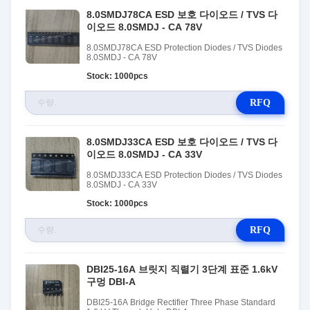
8.0SMDJ78CA ESD 보호 다이오드 / TVS 다
이오드 8.0SMDJ - CA 78V
8.0SMDJ78CA ESD Protection Diodes / TVS Diodes
8.0SMDJ - CA 78V
Stock: 1000pcs
RFQ
8.0SMDJ33CA ESD 보호 다이오드 / TVS 다
이오드 8.0SMDJ - CA 33V
8.0SMDJ33CA ESD Protection Diodes / TVS Diodes
8.0SMDJ - CA 33V
Stock: 1000pcs
RFQ
DBI25-16A 브릿지 직렬기 3단계 표준 1.6kV
구멍 DBI-A
DBI25-16A Bridge Rectifier Three Phase Standard