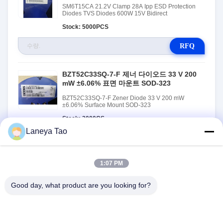
SM6T15CA 21.2V Clamp 28A Ipp ESD Protection
Diodes TVS Diodes 600W 15V Bidirect
Stock: 5000PCS
RFQ
BZT52C33SQ-7-F 제너 다이오드 33 V 200
mW ±6.06% 표면 마운트 SOD-323
BZT52C33SQ-7-F Zener Diode 33 V 200 mW
±6.06% Surface Mount SOD-323
Stock: 3000CS
Laneya Tao
RFQ
1:07 PM
Good day, what product are you looking for?